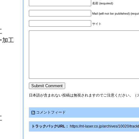
名前 (required)
Mail (will not be published) (requi
サイト
工
ー加工
日本語が含まれない投稿は無視されますのでご注意ください。（
コメントフィード
工
トラックバックURL：
https://nt-laser.co.jp/archives/10020/trac