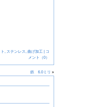
ット
,
ステンレス
,
曲げ加工
|
コ
メント（0）
鉄 6.0ミリ
»