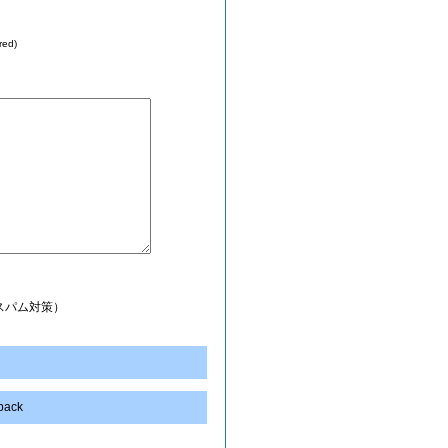
red)
スパム対策）
kback