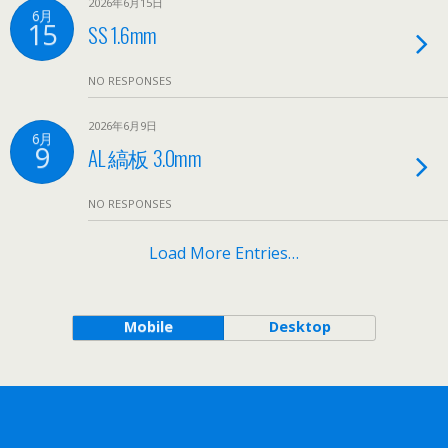
2026年6月15日
6月
15
SS 1.6mm
NO RESPONSES
2026年6月9日
6月
9
AL 縞板 3.0mm
NO RESPONSES
Load More Entries…
Mobile
Desktop