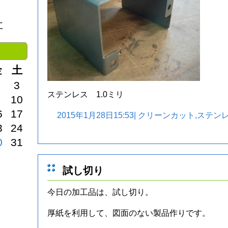
社
金
土
3
ステンレス 1.0ミリ
10
6
17
2015年1月28日15:53|
クリーンカット
,
ステン
3
24
0
31
試し切り
今日の加工品は、試し切り。
厚紙を利用して、図面のない製品作りです。