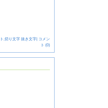
ト
,
切り文字 抜き文字
|
コメン
ト (0)