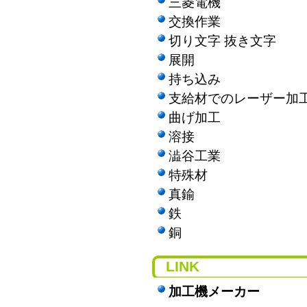
三菱電機
交換作業
切り文字 抜き文字
展開
持ち込み
支給材でのレーザー加
曲げ加工
溶接
澁谷工業
特殊材
真鍮
鉄
銅
LINK
加工機メーカー