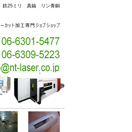
銅 鉄25ミリ 真鍮 リン青銅