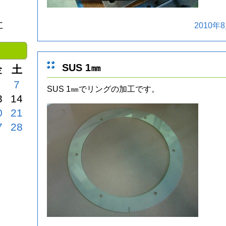
社
2010年8
SUS 1㎜
金
土
7
SUS 1㎜でリングの加工です。
3
14
0
21
7
28