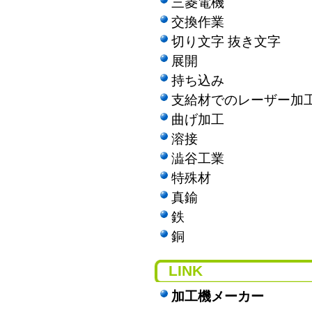
三菱電機
交換作業
切り文字 抜き文字
展開
持ち込み
支給材でのレーザー加
曲げ加工
溶接
澁谷工業
特殊材
真鍮
鉄
銅
LINK
加工機メーカー