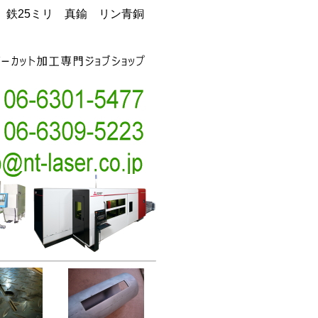
銅 鉄25ミリ 真鍮 リン青銅