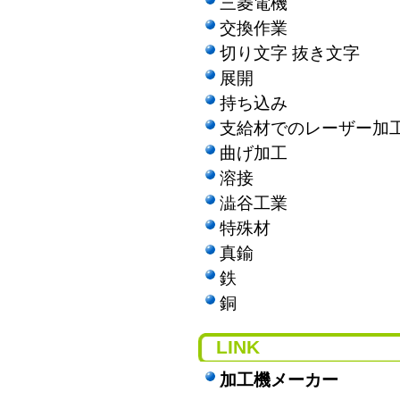
三菱電機
交換作業
切り文字 抜き文字
展開
持ち込み
支給材でのレーザー加
曲げ加工
溶接
澁谷工業
特殊材
真鍮
鉄
銅
LINK
加工機メーカー