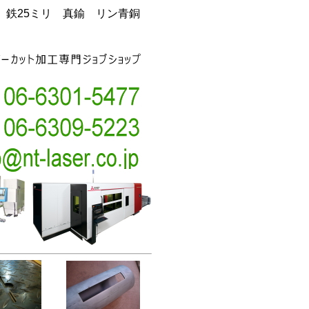
銅 鉄25ミリ 真鍮 リン青銅