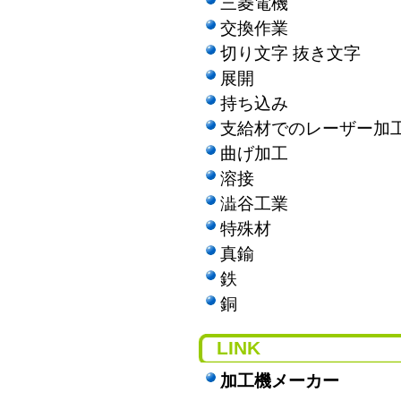
三菱電機
交換作業
切り文字 抜き文字
展開
持ち込み
支給材でのレーザー加
曲げ加工
溶接
澁谷工業
特殊材
真鍮
鉄
銅
LINK
加工機メーカー