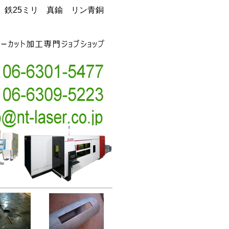
銅 鉄25ミリ 真鍮 リン青銅