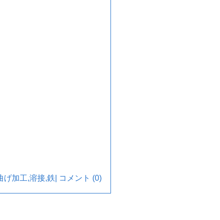
曲げ加工
,
溶接
,
鉄
|
コメント (0)