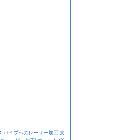
ス
,
パイプへのレーザー加工
,
支