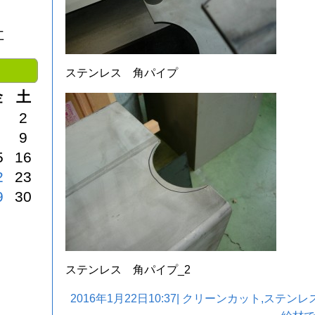
社
ステンレス 角パイプ
金
土
2
9
5
16
2
23
9
30
ステンレス 角パイプ_2
2016年1月22日10:37|
クリーンカット
,
ステンレ