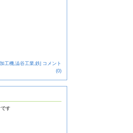
加工機
,
澁谷工業
,
鉄
|
コメント
(0)
けです