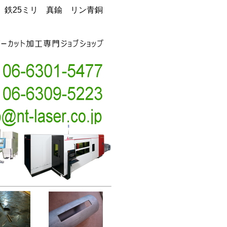
銅 鉄25ミリ 真鍮 リン青銅