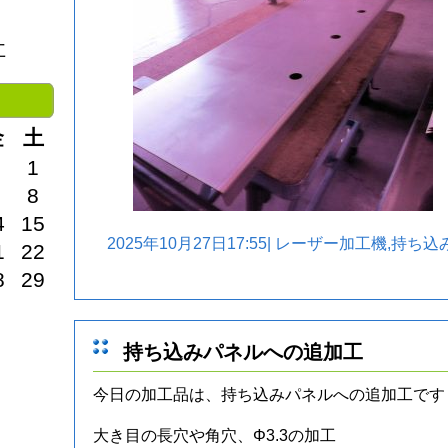
社
金
土
1
8
4
15
2025年10月27日17:55|
レーザー加工機
,
持ち込
1
22
8
29
持ち込みパネルへの追加工
今日の加工品は、持ち込みパネルへの追加工です
大き目の長穴や角穴、Φ3.3の加工