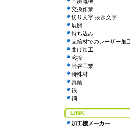
三菱電機
交換作業
切り文字 抜き文字
展開
持ち込み
支給材でのレーザー加
曲げ加工
溶接
澁谷工業
特殊材
真鍮
鉄
銅
LINK
加工機メーカー