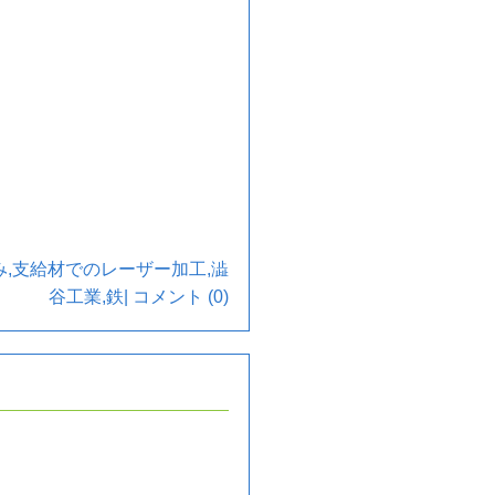
み
,
支給材でのレーザー加工
,
澁
谷工業
,
鉄
|
コメント (0)