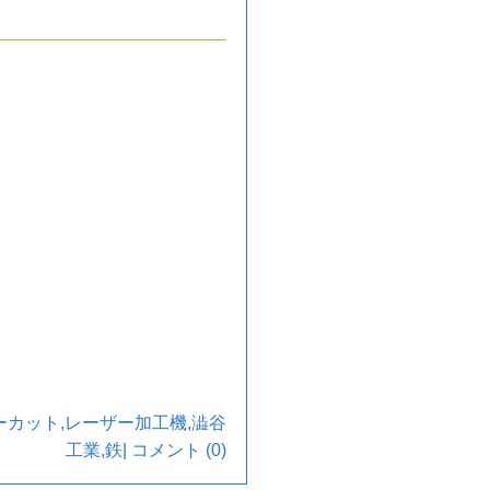
ーカット
,
レーザー加工機
,
澁谷
工業
,
鉄
|
コメント (0)