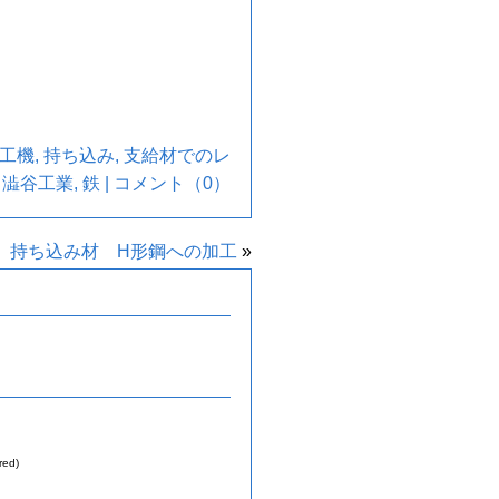
工機
,
持ち込み
,
支給材でのレ
,
澁谷工業
,
鉄
|
コメント（0）
持ち込み材 H形鋼への加工
»
red)