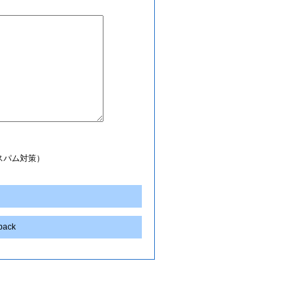
スパム対策）
kback