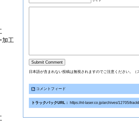
サイト
工
ー加工
日本語が含まれない投稿は無視されますのでご注意ください。（
コメントフィード
トラックバックURL：
https://nt-laser.co.jp/archives/12705/trac
工