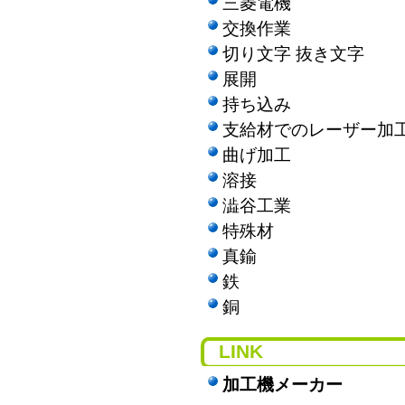
三菱電機
交換作業
切り文字 抜き文字
展開
持ち込み
支給材でのレーザー加
曲げ加工
溶接
澁谷工業
特殊材
真鍮
鉄
銅
LINK
加工機メーカー