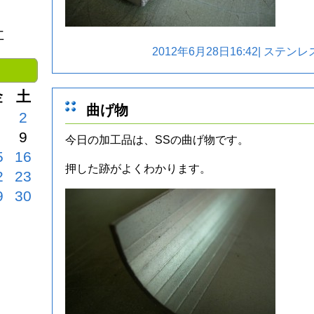
社
2012年6月28日16:42|
ステンレ
金
土
曲げ物
2
9
今日の加工品は、SSの曲げ物です。
5
16
押した跡がよくわかります。
2
23
9
30