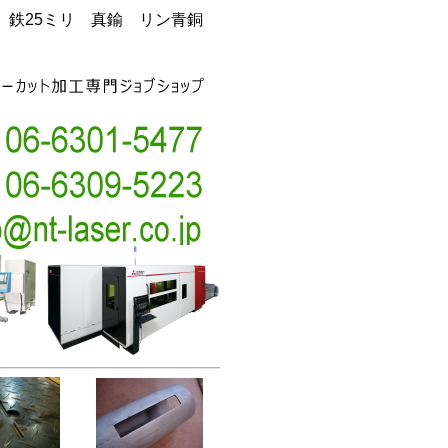
銅 鉄25ミリ 真鍮 リン青銅