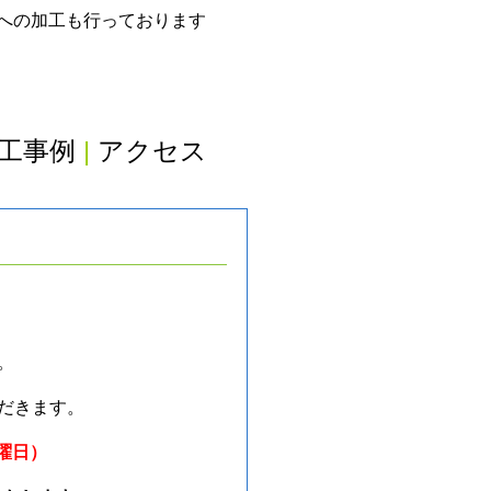
グへの加工も行っております
工事例
|
アクセス
。
だきます。
金曜日）