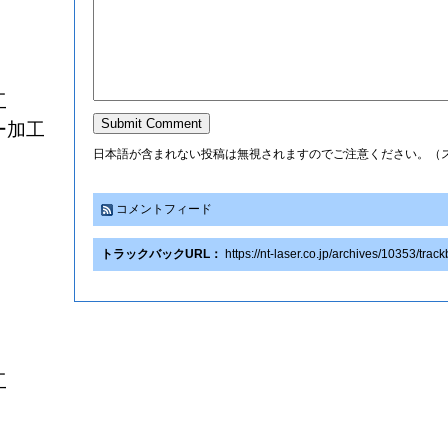
工
ー加工
日本語が含まれない投稿は無視されますのでご注意ください。（
コメントフィード
トラックバックURL：
https://nt-laser.co.jp/archives/10353/trac
工