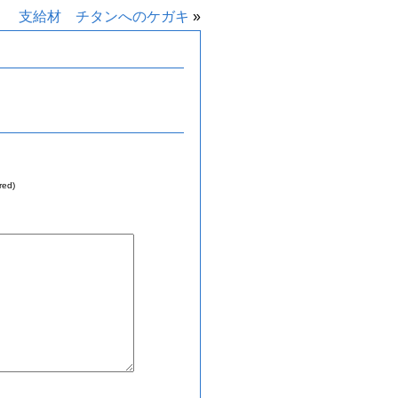
支給材 チタンへのケガキ
»
red)