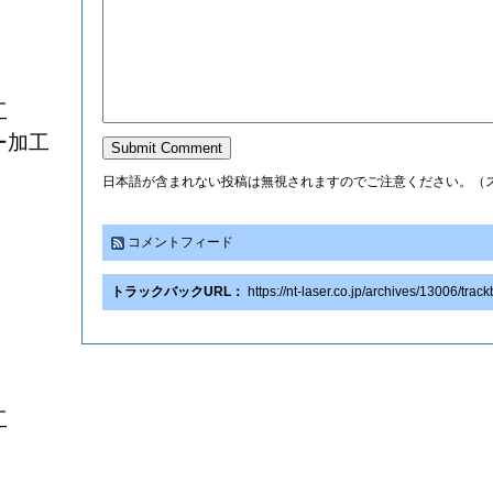
工
ー加工
日本語が含まれない投稿は無視されますのでご注意ください。（
コメントフィード
トラックバックURL：
https://nt-laser.co.jp/archives/13006/trac
工