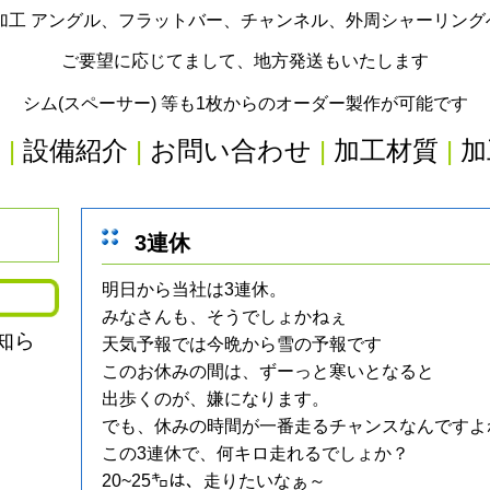
加工 アングル、フラットバー、チャンネル、外周シャーリン
ご要望に応じてまして、地方発送もいたします
シム(スペーサー) 等も1枚からのオーダー製作が可能です
内
|
設備紹介
|
お問い合わせ
|
加工材質
|
加
3連休
明日から当社は3連休。
みなさんも、そうでしょかねぇ
知ら
天気予報では今晩から雪の予報です
このお休みの間は、ずーっと寒いとなると
出歩くのが、嫌になります。
でも、休みの時間が一番走るチャンスなんですよ
この3連休で、何キロ走れるでしょか？
20~25㌔は、走りたいなぁ～