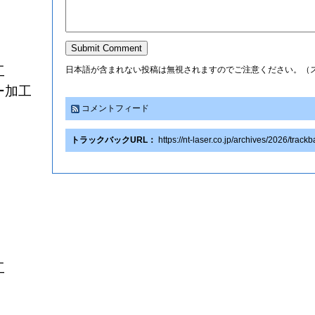
工
日本語が含まれない投稿は無視されますのでご注意ください。（
ー加工
コメントフィード
トラックバックURL：
https://nt-laser.co.jp/archives/2026/track
工