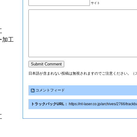
サイト
工
ー加工
日本語が含まれない投稿は無視されますのでご注意ください。（
コメントフィード
トラックバックURL：
https://nt-laser.co.jp/archives/2766/track
工