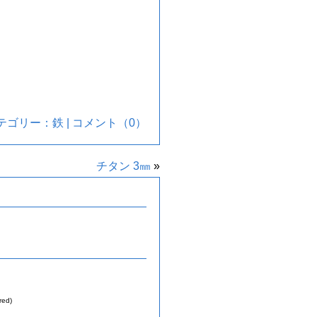
| カテゴリー：
鉄
|
コメント（0）
チタン 3㎜
»
red)