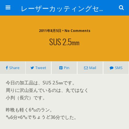
レーザーカッティングセンター 株式会社 中本鉄工所
2011年8月5日 • No Comments
SUS 2.5㎜
Share
Tweet
Pin
Mail
SMS
今日の加工品は、SUS 2.5㎜です。
周りに沢山並んでいるのは、丸ではなく
小判（長穴）です。
昨晩も軽く6㌔のラン。
㌔6分×6㌔でちょうど36分でした。