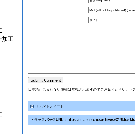
名前 (required)
Mail (will not be published) (requi
サイト
工
ー加工
日本語が含まれない投稿は無視されますのでご注意ください。（
コメントフィード
工
トラックバックURL：
https://nt-laser.co.jp/archives/3279/track