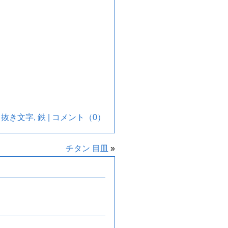
 抜き文字
,
鉄
|
コメント（0）
チタン 目皿
»