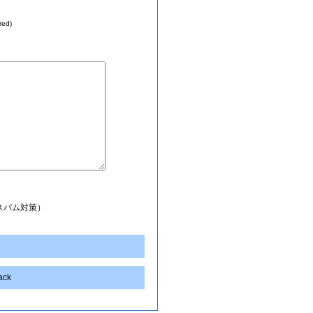
red)
スパム対策）
back