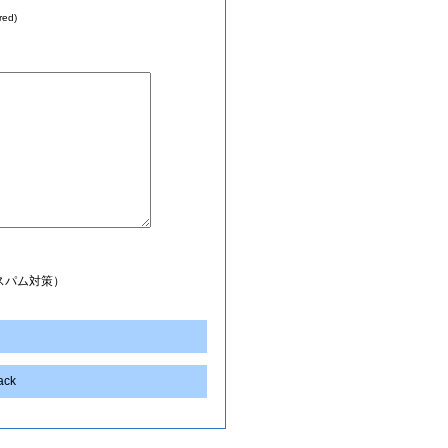
red)
スパム対策）
back