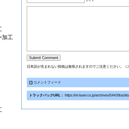
サイト
工
ー加工
日本語が含まれない投稿は無視されますのでご注意ください。（
コメントフィード
トラックバックURL：
https://nt-laser.co.jp/archives/5443/track
工