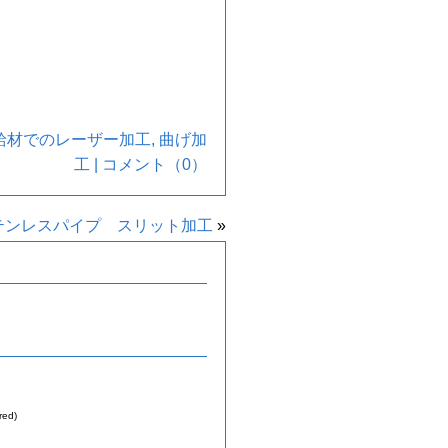
給材でのレーザー加工
,
曲げ加
工
|
コメント（0）
テンレスパイプ スリット加工
»
red)