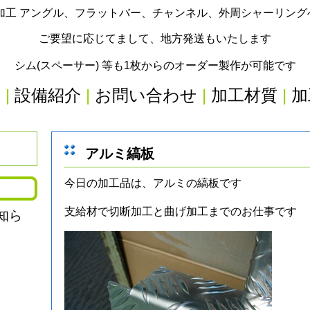
加工 アングル、フラットバー、チャンネル、外周シャーリン
ご要望に応じてまして、地方発送もいたします
シム(スペーサー) 等も1枚からのオーダー製作が可能です
内
|
設備紹介
|
お問い合わせ
|
加工材質
|
加
アルミ縞板
今日の加工品は、アルミの縞板です
支給材で切断加工と曲げ加工までのお仕事です
知ら