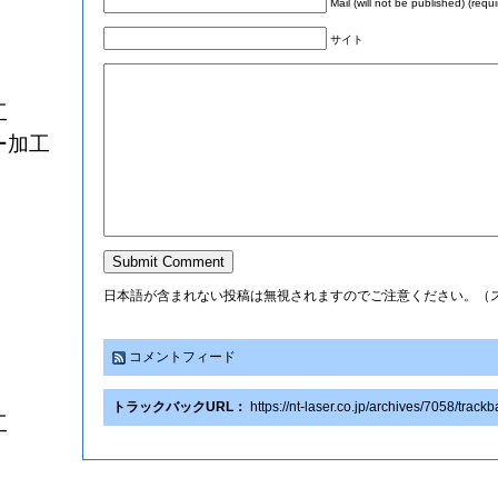
Mail (will not be published) (requi
サイト
工
ー加工
日本語が含まれない投稿は無視されますのでご注意ください。（
コメントフィード
トラックバックURL：
https://nt-laser.co.jp/archives/7058/track
工