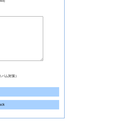
red)
スパム対策）
back