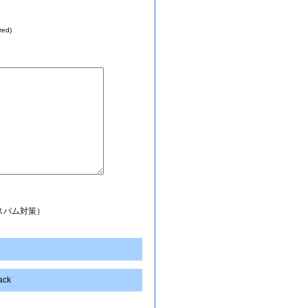
red)
スパム対策）
back