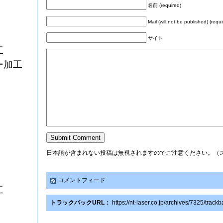
名前 (required)
Mail (will not be published) (requi
サイト
工
ー加工
日本語が含まれない投稿は無視されますのでご注意ください。（
コメントフィード
工
トラックバックURL：
https://nt-laser.co.jp/archives/7325/track