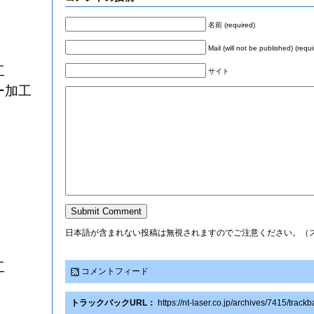
名前 (required)
Mail (will not be published) (requi
工
サイト
ー加工
日本語が含まれない投稿は無視されますのでご注意ください。（
工
コメントフィード
トラックバックURL：
https://nt-laser.co.jp/archives/7415/track