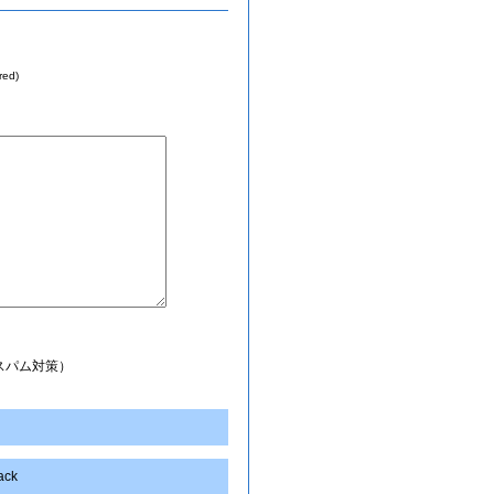
red)
スパム対策）
back