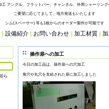
加工 アングル、フラットバー、チャンネル、外周シャーリン
ご要望に応じてまして、地方発送もいたします
シム(スペーサー) 等も1枚からのオーダー製作が可能です
内
|
設備紹介
|
お問い合わせ
|
加工材質
|
加
操作扉への加工
今日の加工品は、操作扉への穴加工
角穴や丸穴を支給された扉に加工しました
知ら