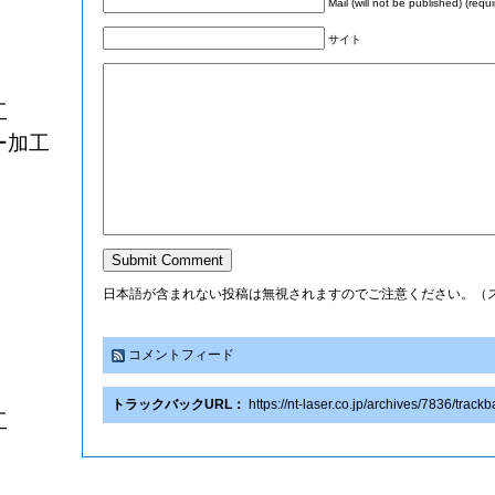
Mail (will not be published) (requi
サイト
工
ー加工
日本語が含まれない投稿は無視されますのでご注意ください。（
コメントフィード
トラックバックURL：
https://nt-laser.co.jp/archives/7836/track
工