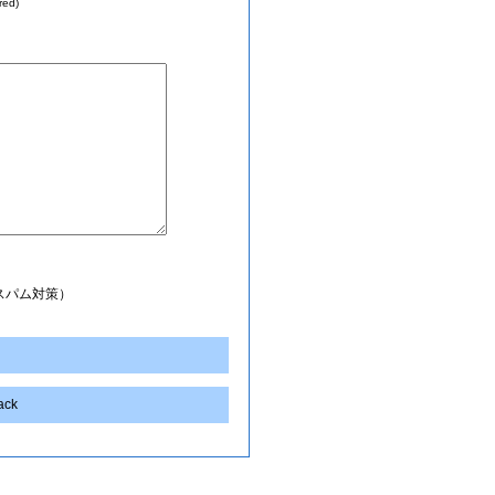
red)
スパム対策）
back