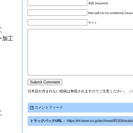
名前 (required)
Mail (will not be published) (requi
サイト
工
ー加工
日本語が含まれない投稿は無視されますのでご注意ください。（
コメントフィード
工
トラックバックURL：
https://nt-laser.co.jp/archives/9530/track