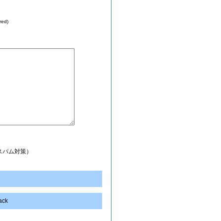
red)
スパム対策）
back