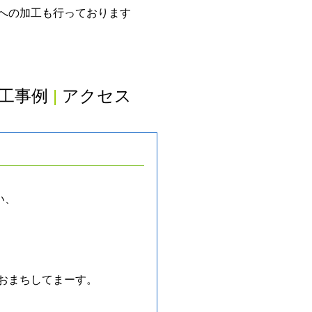
グへの加工も行っております
工事例
|
アクセス
い、
、おまちしてまーす。