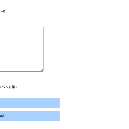
red)
スパム対策）
back