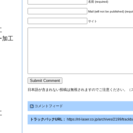
名前 (required)
Mail (will not be published) (requi
サイト
工
ー加工
日本語が含まれない投稿は無視されますのでご注意ください。（
コメントフィード
工
トラックバックURL：
https://nt-laser.co.jp/archives/2199/track