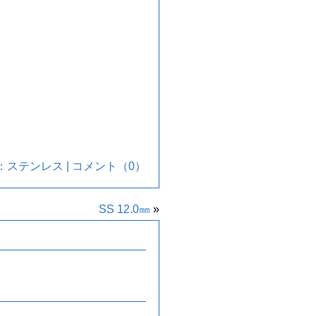
：
ステンレス
|
コメント（0）
SS 12.0㎜
»