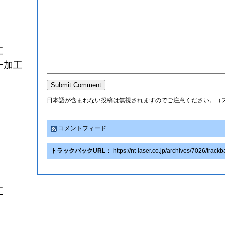
工
ー加工
日本語が含まれない投稿は無視されますのでご注意ください。（
コメントフィード
トラックバックURL：
https://nt-laser.co.jp/archives/7026/track
工