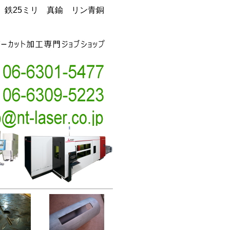
銅 鉄25ミリ 真鍮 リン青銅