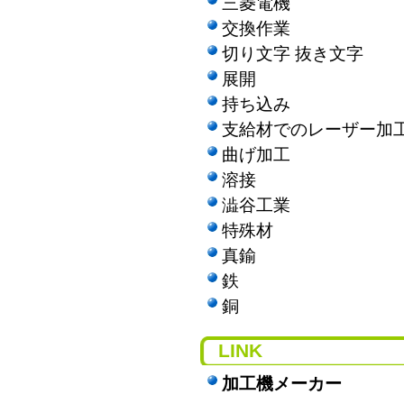
三菱電機
交換作業
切り文字 抜き文字
展開
持ち込み
支給材でのレーザー加
曲げ加工
溶接
澁谷工業
特殊材
真鍮
鉄
銅
LINK
加工機メーカー