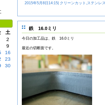
2015年5月8日14:15|
クリーンカット
,
ステンレ
社
鉄 16.0ミリ
金
土
今日の加工品は、鉄 16.0ミリ
2
9
最近の切断面です。
5
16
2
23
9
30